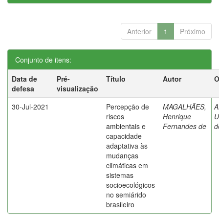
Anterior
1
Próximo
Conjunto de itens:
Data de
Pré-
Título
Autor
O
defesa
visualização
30-Jul-2021
Percepção de
MAGALHÃES,
A
riscos
Henrique
U
ambientais e
Fernandes de
d
capacidade
adaptativa às
mudanças
climáticas em
sistemas
socioecológicos
no semiárido
brasileiro