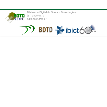
Biblioteca Digital de Teses e Dissertações
(81) 3320-6179
bdtd.bc@ufrpe.br