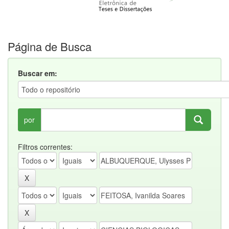
Página de Busca
Buscar em:
por
Filtros correntes: