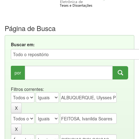
Página de Busca
Buscar em:
por
Filtros correntes: