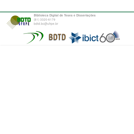
Biblioteca Digital de Teses e Dissertações
(81) 3320-6179
bdtd.bc@ufrpe.br