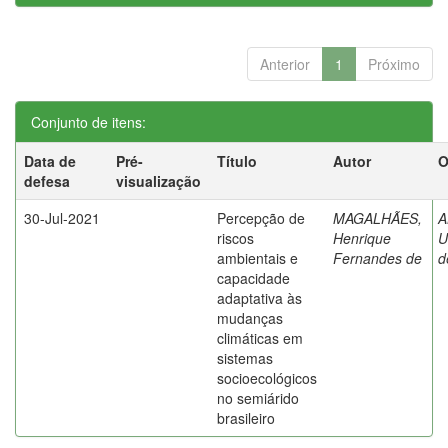
Anterior
1
Próximo
Conjunto de itens:
Data de
Pré-
Título
Autor
O
defesa
visualização
30-Jul-2021
Percepção de
MAGALHÃES,
A
riscos
Henrique
U
ambientais e
Fernandes de
d
capacidade
adaptativa às
mudanças
climáticas em
sistemas
socioecológicos
no semiárido
brasileiro