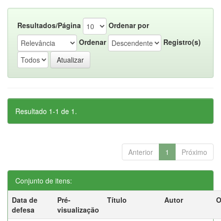
Resultados/Página
Ordenar por
Ordenar
Registro(s)
Resultado 1-1 de 1.
Anterior
1
Próximo
Conjunto de itens:
Data de
Pré-
Título
Autor
O
defesa
visualização