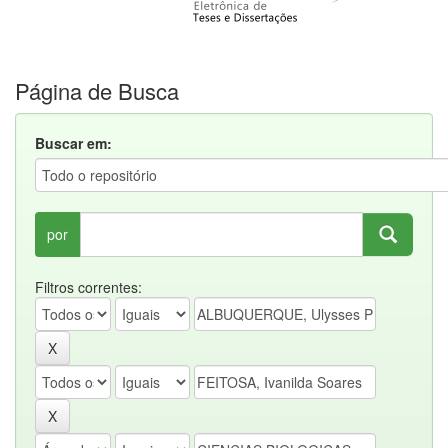
Página de Busca
Buscar em:
por
Filtros correntes: