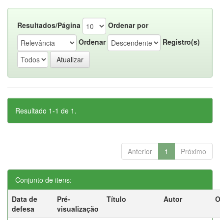
Resultados/Página
Ordenar por
Ordenar
Registro(s)
Resultado 1-1 de 1.
Anterior
1
Próximo
Conjunto de itens:
Data de
Pré-
Título
Autor
O
defesa
visualização