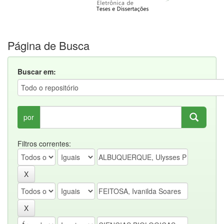
Página de Busca
Buscar em:
por
Filtros correntes: