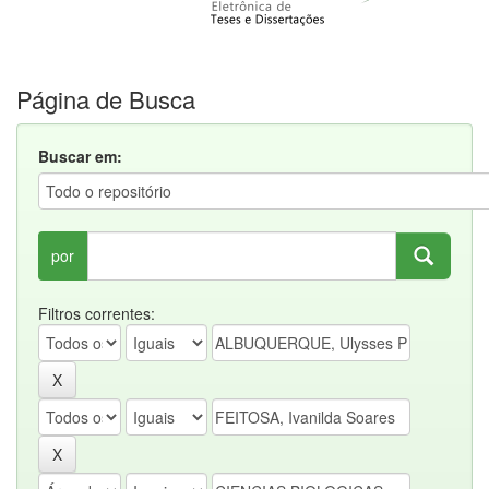
Página de Busca
Buscar em:
por
Filtros correntes: