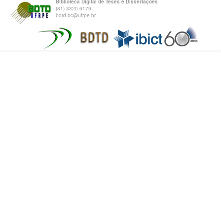
Biblioteca Digital de Teses e Dissertações
(81) 3320-6179
bdtd.bc@ufrpe.br