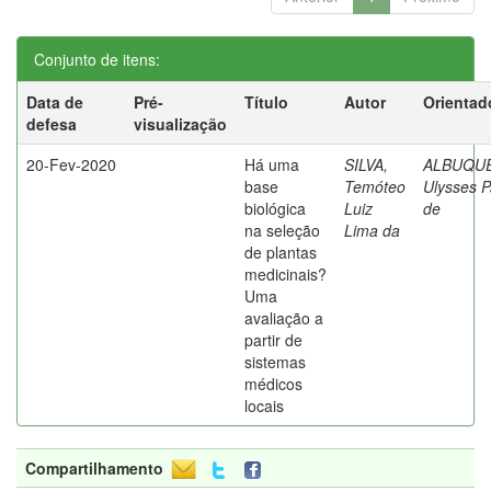
Conjunto de itens:
Data de
Pré-
Título
Autor
Orientad
defesa
visualização
20-Fev-2020
Há uma
SILVA,
ALBUQU
base
Temóteo
Ulysses P
biológica
Luiz
de
na seleção
Lima da
de plantas
medicinais?
Uma
avaliação a
partir de
sistemas
médicos
locais
Compartilhamento