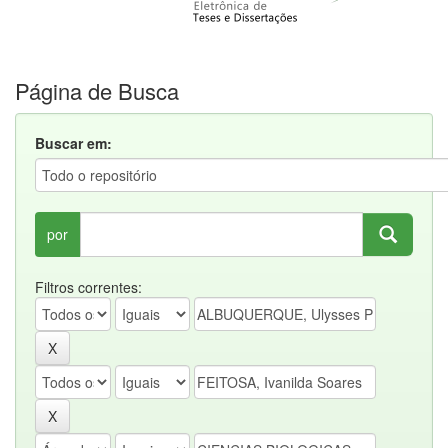
Página de Busca
Buscar em:
por
Filtros correntes: