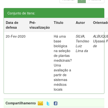
Conjunto de itens:
Data de
Pré-
Título
Autor
Orientad
defesa
visualização
20-Fev-2020
Há uma
SILVA,
ALBUQU
base
Temóteo
Ulysses P
biológica
Luiz
de
na seleção
Lima da
de plantas
medicinais?
Uma
avaliação a
partir de
sistemas
médicos
locais
Compartilhamento