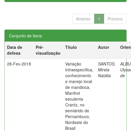
Anterior
1
Próximo
Conjunto de itens:
Data de
Pré-
Título
Autor
Orien
defesa
visualização
28-Fev-2018
Variação
SANTOS,
ALBU
intraespecífica,
Mirela
Ulyss
conhecimento
Natália
de
e manejo local
de mandioca,
Manihot
esculenta
Crantz, no
semiárido de
Pernambuco,
Nordeste do
Brasil