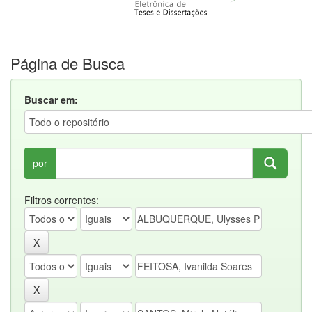
Página de Busca
Buscar em:
por
Filtros correntes: