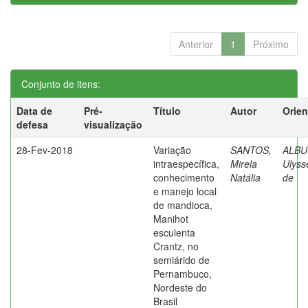
Anterior
1
Próximo
Conjunto de itens:
Data de
Pré-
Título
Autor
Orien
defesa
visualização
28-Fev-2018
Variação
SANTOS,
ALBU
intraespecífica,
Mirela
Ulyss
conhecimento
Natália
de
e manejo local
de mandioca,
Manihot
esculenta
Crantz, no
semiárido de
Pernambuco,
Nordeste do
Brasil