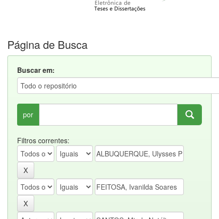
Página de Busca
Buscar em:
por
Filtros correntes: