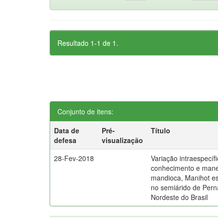
Resultado 1-1 de 1.
Conjunto de itens:
Data de
Pré-
Título
defesa
visualização
28-Fev-2018
Variação intraespecífi
conhecimento e manej
mandioca, Manihot es
no semiárido de Per
Nordeste do Brasil