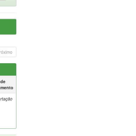
róximo
 de
umento
ertação