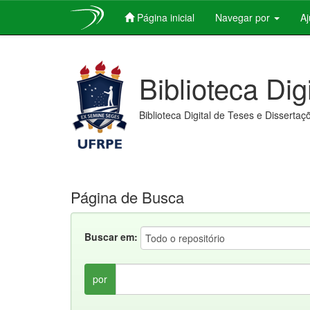
Página inicial
Navegar por
A
Skip
navigation
Biblioteca Dig
Biblioteca Digital de Teses e Dissertaç
Página de Busca
Buscar em:
por