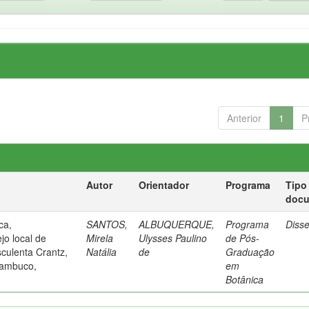
Anterior
1
P
Autor
Orientador
Programa
Tipo
doc
ca,
SANTOS,
ALBUQUERQUE,
Programa
Diss
o local de
Mirela
Ulysses Paulino
de Pós-
culenta Crantz,
Natália
de
Graduação
nambuco,
em
Botânica