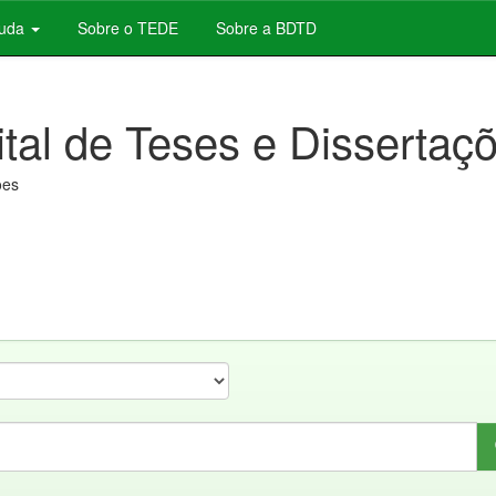
juda
Sobre o TEDE
Sobre a BDTD
ital de Teses e Dissertaç
ões