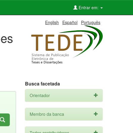
Entrar em:
English
Español
Português
ões
Busca facetada
Orientador
Membro da banca
Todos contribuidores