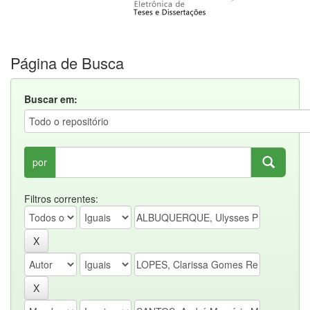
Página de Busca
Buscar em:
por
Filtros correntes: