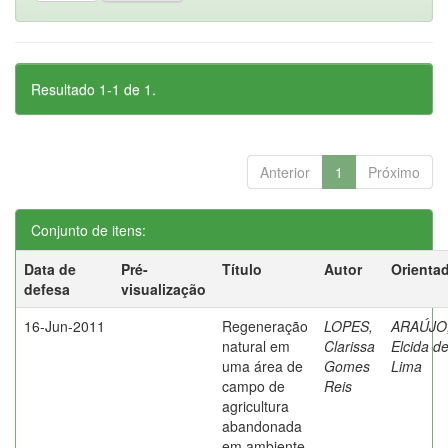
Resultado 1-1 de 1.
Anterior
1
Próximo
Conjunto de itens:
Data de
Pré-
Título
Autor
Orienta
defesa
visualização
16-Jun-2011
Regeneração
LOPES,
ARAÚJO
natural em
Clarissa
Elcida d
uma área de
Gomes
Lima
campo de
Reis
agricultura
abandonada
em ambiente