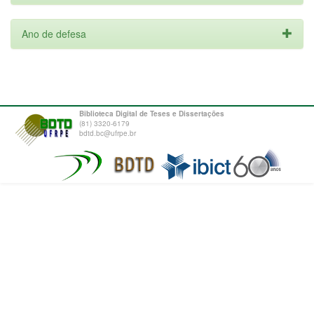
Ano de defesa
Biblioteca Digital de Teses e Dissertações
(81) 3320-6179
bdtd.bc@ufrpe.br