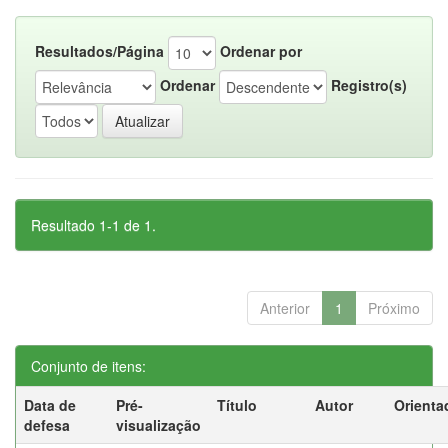
Resultados/Página
Ordenar por
Ordenar
Registro(s)
Resultado 1-1 de 1.
Anterior
1
Próximo
Conjunto de itens:
Data de
Pré-
Título
Autor
Orienta
defesa
visualização