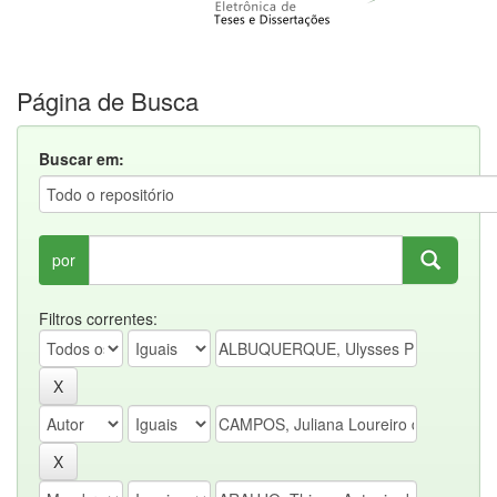
Página de Busca
Buscar em:
por
Filtros correntes: