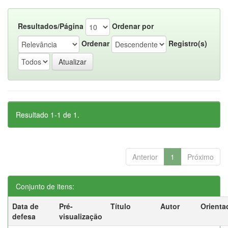
Resultados/Página
Ordenar por
Ordenar
Registro(s)
Resultado 1-1 de 1.
Anterior
1
Próximo
Conjunto de itens:
Data de
Pré-
Título
Autor
Orienta
defesa
visualização