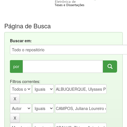
Página de Busca
Buscar em:
por
Filtros correntes: