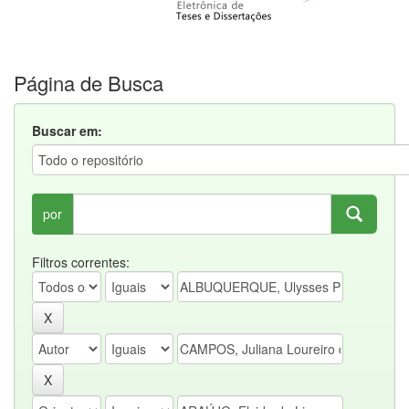
Página de Busca
Buscar em:
por
Filtros correntes: