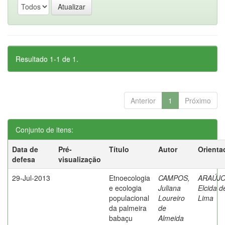
Resultado 1-1 de 1.
Anterior
1
Próximo
Conjunto de itens:
Data de
Pré-
Título
Autor
Orienta
defesa
visualização
29-Jul-2013
Etnoecologia
CAMPOS,
ARAÚJO
e ecologia
Juliana
Elcida d
populacional
Loureiro
Lima
da palmeira
de
babaçu
Almeida