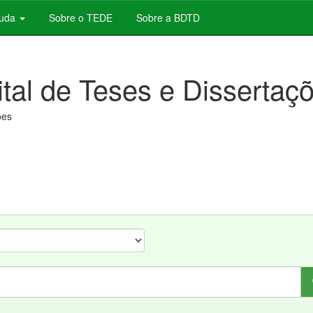
juda
Sobre o TEDE
Sobre a BDTD
ital de Teses e Dissertaç
ões