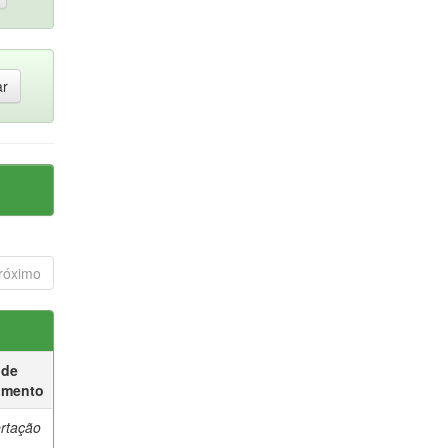
róximo
 de
umento
ertação