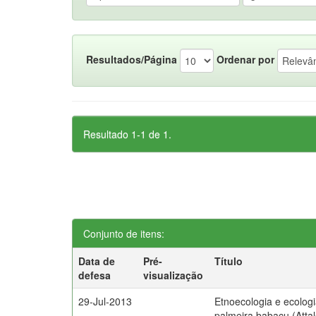
Resultados/Página
Ordenar por
Resultado 1-1 de 1.
Conjunto de itens:
Data de
Pré-
Título
defesa
visualização
29-Jul-2013
Etnoecologia e ecolog
palmeira babaçu (Atta