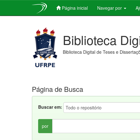
Página inicial
Navegar por
A
Skip
navigation
Biblioteca Dig
Biblioteca Digital de Teses e Dissertaç
Página de Busca
Buscar em:
por