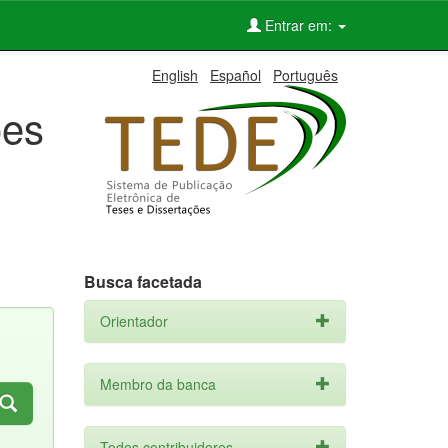
Entrar em:
English
Español
Português
ões
Busca facetada
Orientador
Membro da banca
Todos contribuidores