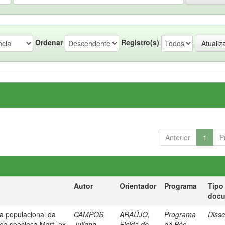
Ordenar
Registro(s)
Anterior
1
P
Autor
Orientador
Programa
Tipo
doc
ia populacional da
CAMPOS,
ARAÚJO,
Programa
Diss
lea speciosa Mart. ex
Juliana
Elcida de
de Pós-