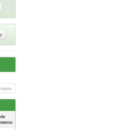
róximo
 de
umento