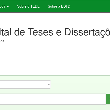
juda
Sobre o TEDE
Sobre a BDTD
ital de Teses e Dissertaç
ões