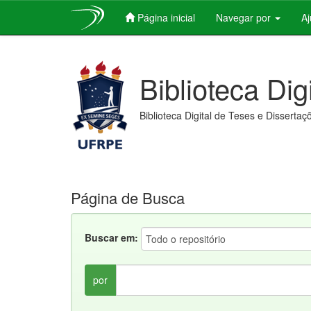
Página inicial
Navegar por
A
Skip
navigation
Biblioteca Dig
Biblioteca Digital de Teses e Dissertaç
Página de Busca
Buscar em:
por