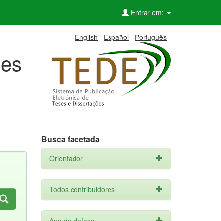
Entrar em:
English
Español
Português
ões
Busca facetada
Orientador
Todos contribuidores
Ano de defesa