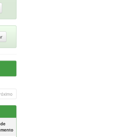
róximo
 de
umento