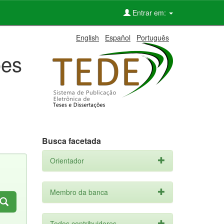
Entrar em:
English
Español
Português
ões
Busca facetada
Orientador
Membro da banca
Todos contribuidores