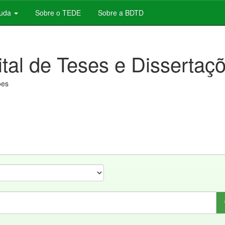
juda
Sobre o TEDE
Sobre a BDTD
ital de Teses e Dissertaç
ões