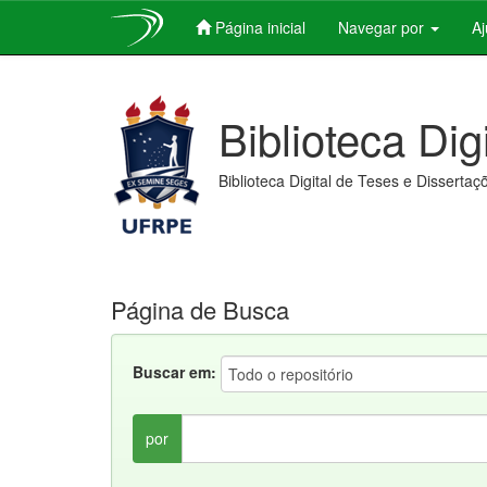
Página inicial
Navegar por
A
Skip
navigation
Biblioteca Dig
Biblioteca Digital de Teses e Dissertaç
Página de Busca
Buscar em:
por