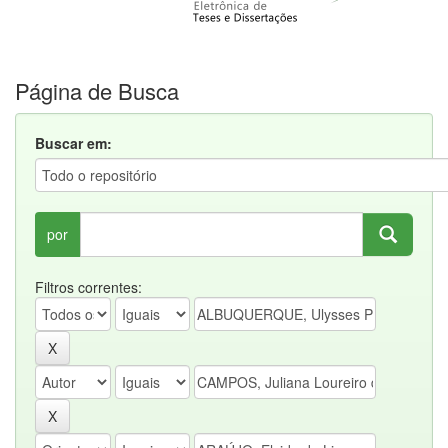
Página de Busca
Buscar em:
por
Filtros correntes: