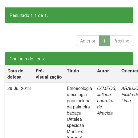
Resultado 1-1 de 1.
Anterior
1
Próximo
Conjunto de itens:
Data de
Pré-
Título
Autor
Orienta
defesa
visualização
29-Jul-2013
Etnoecologia
CAMPOS,
ARAÚJO
e ecologia
Juliana
Elcida d
populacional
Loureiro
Lima
da palmeira
de
babaçu
Almeida
(Attalea
speciosa
Mart. ex
Spreng)