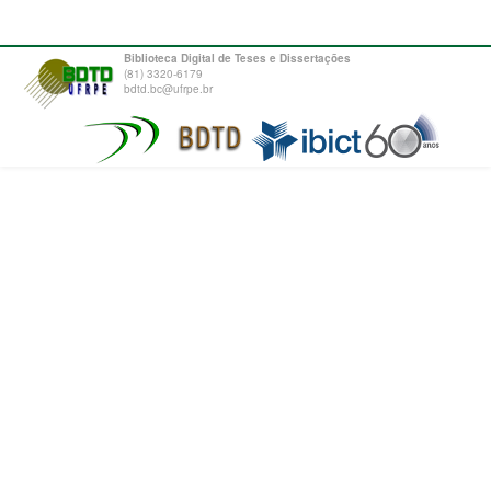
Biblioteca Digital de Teses e Dissertações
(81) 3320-6179
bdtd.bc@ufrpe.br