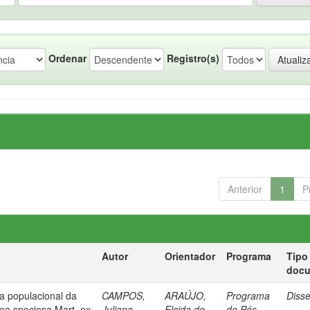
Ordenar
Registro(s)
Anterior
1
P
Autor
Orientador
Programa
Tipo
doc
ia populacional da
CAMPOS,
ARAÚJO,
Programa
Diss
lea speciosa Mart. ex
Juliana
Elcida de
de Pós-