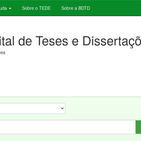
juda
Sobre o TEDE
Sobre a BDTD
ital de Teses e Dissertaç
ões