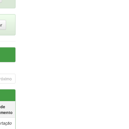
róximo
 de
umento
ertação