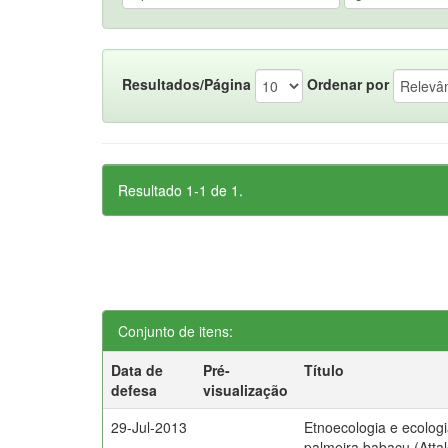
Resultados/Página
Ordenar por
Resultado 1-1 de 1.
Conjunto de itens:
Data de
Pré-
Título
defesa
visualização
29-Jul-2013
Etnoecologia e ecolog
palmeira babaçu (Atta