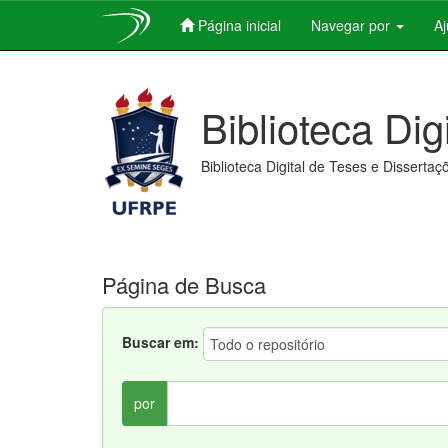
Página inicial
Navegar por
A
Skip
navigation
Biblioteca Dig
Biblioteca Digital de Teses e Dissertaç
Página de Busca
Buscar em:
por