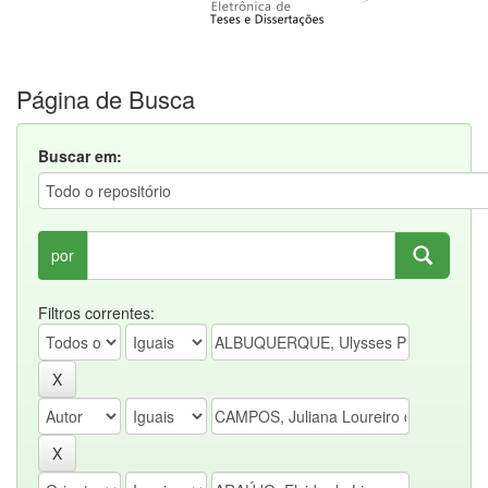
Página de Busca
Buscar em:
por
Filtros correntes: