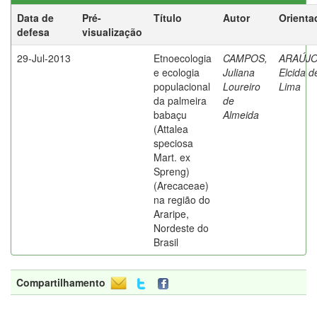
Data de
Pré-
Título
Autor
Orienta
defesa
visualização
29-Jul-2013
Etnoecologia
CAMPOS,
ARAÚJO
e ecologia
Juliana
Elcida d
populacional
Loureiro
Lima
da palmeira
de
babaçu
Almeida
(Attalea
speciosa
Mart. ex
Spreng)
(Arecaceae)
na região do
Araripe,
Nordeste do
Brasil
Compartilhamento