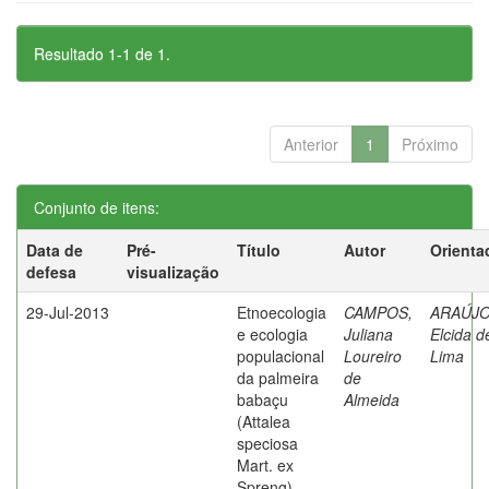
Resultado 1-1 de 1.
Anterior
1
Próximo
Conjunto de itens:
Data de
Pré-
Título
Autor
Orienta
defesa
visualização
29-Jul-2013
Etnoecologia
CAMPOS,
ARAÚJO
e ecologia
Juliana
Elcida d
populacional
Loureiro
Lima
da palmeira
de
babaçu
Almeida
(Attalea
speciosa
Mart. ex
Spreng)