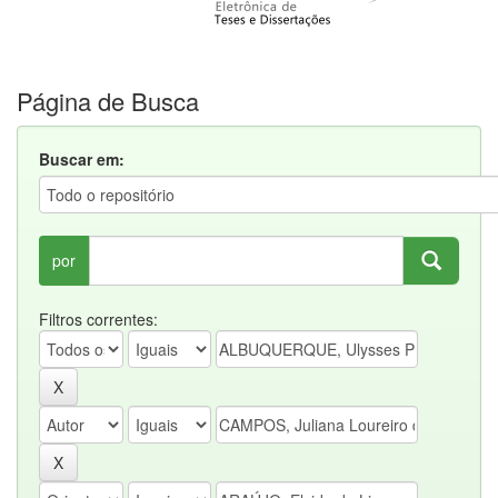
Página de Busca
Buscar em:
por
Filtros correntes: