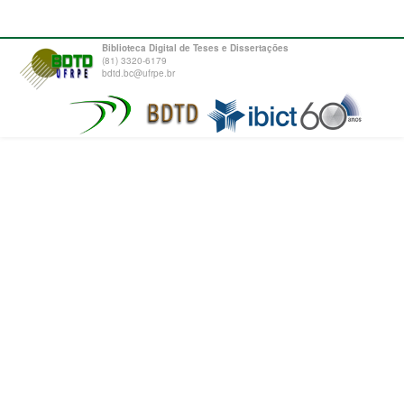
Biblioteca Digital de Teses e Dissertações
(81) 3320-6179
bdtd.bc@ufrpe.br