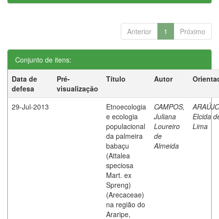
Anterior
1
Próximo
Conjunto de itens:
Data de
Pré-
Título
Autor
Orienta
defesa
visualização
29-Jul-2013
Etnoecologia
CAMPOS,
ARAÚJO
e ecologia
Juliana
Elcida d
populacional
Loureiro
Lima
da palmeira
de
babaçu
Almeida
(Attalea
speciosa
Mart. ex
Spreng)
(Arecaceae)
na região do
Araripe,