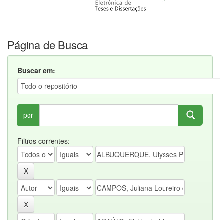
Página de Busca
Buscar em:
por
Filtros correntes: