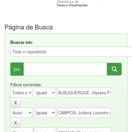
Página de Busca
Buscar em:
por
Filtros correntes: