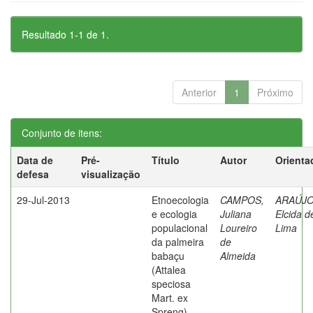
Resultado 1-1 de 1.
Anterior
1
Próximo
Conjunto de itens:
Data de
Pré-
Título
Autor
Orienta
defesa
visualização
29-Jul-2013
Etnoecologia
CAMPOS,
ARAÚJO
e ecologia
Juliana
Elcida d
populacional
Loureiro
Lima
da palmeira
de
babaçu
Almeida
(Attalea
speciosa
Mart. ex
Spreng)