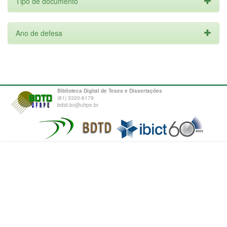
Tipo de documento
Ano de defesa
Biblioteca Digital de Teses e Dissertações
(81) 3320-6179
bdtd.bc@ufrpe.br