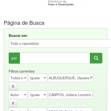
Página de Busca
Buscar em:
por
Filtros correntes: