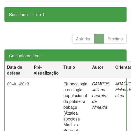
Resultado 1-1 de 1.
Anterior
1
Próximo
Conjunto de itens:
Data de
Pré-
Título
Autor
Orienta
defesa
visualização
29-Jul-2013
Etnoecologia
CAMPOS,
ARAÚJO
e ecologia
Juliana
Elcida d
populacional
Loureiro
Lima
da palmeira
de
babaçu
Almeida
(Attalea
speciosa
Mart. ex
Spreng)