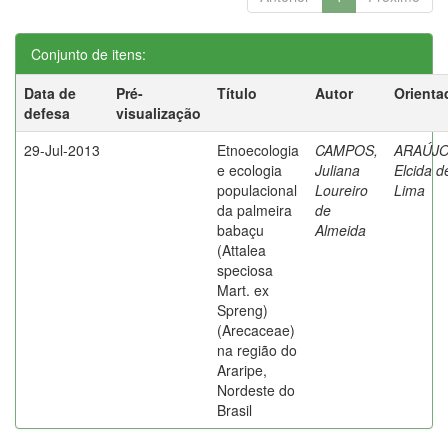
Conjunto de itens:
Data de
Pré-
Título
Autor
Orienta
defesa
visualização
29-Jul-2013
Etnoecologia
CAMPOS,
ARAÚJO
e ecologia
Juliana
Elcida d
populacional
Loureiro
Lima
da palmeira
de
babaçu
Almeida
(Attalea
speciosa
Mart. ex
Spreng)
(Arecaceae)
na região do
Araripe,
Nordeste do
Brasil