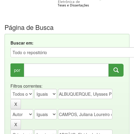
Página de Busca
Buscar em:
por
Filtros correntes: