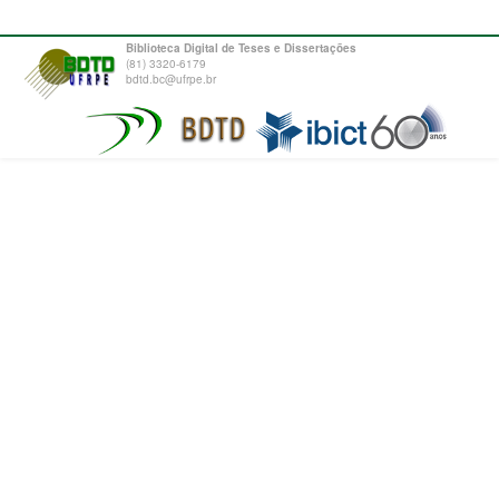
Biblioteca Digital de Teses e Dissertações
(81) 3320-6179
bdtd.bc@ufrpe.br