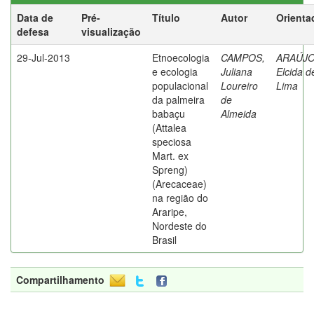
Data de
Pré-
Título
Autor
Orienta
defesa
visualização
29-Jul-2013
Etnoecologia
CAMPOS,
ARAÚJO
e ecologia
Juliana
Elcida d
populacional
Loureiro
Lima
da palmeira
de
babaçu
Almeida
(Attalea
speciosa
Mart. ex
Spreng)
(Arecaceae)
na região do
Araripe,
Nordeste do
Brasil
Compartilhamento