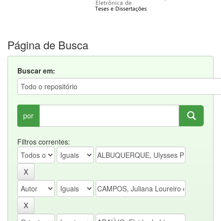
Página de Busca
Buscar em:
por
Filtros correntes: