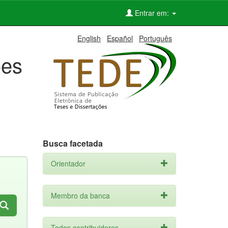
Entrar em:
English
Español
Português
ões
Busca facetada
Orientador
Membro da banca
Todos contribuidores