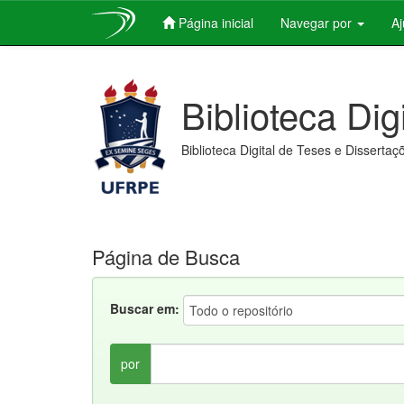
Página inicial
Navegar por
A
Skip
navigation
Biblioteca Dig
Biblioteca Digital de Teses e Dissertaç
Página de Busca
Buscar em:
por