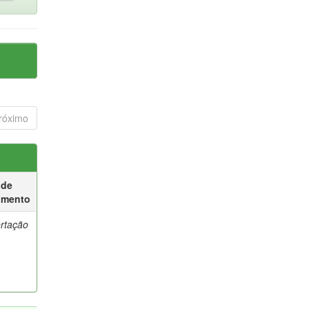
róximo
 de
umento
ertação