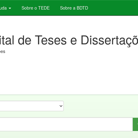
juda
Sobre o TEDE
Sobre a BDTD
ital de Teses e Dissertaç
ões