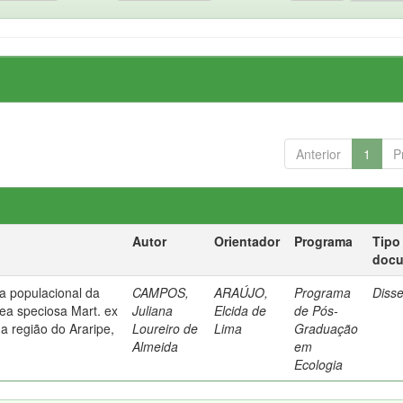
Anterior
1
P
Autor
Orientador
Programa
Tipo
doc
ia populacional da
CAMPOS,
ARAÚJO,
Programa
Diss
lea speciosa Mart. ex
Juliana
Elcida de
de Pós-
a região do Araripe,
Loureiro de
Lima
Graduação
Almeida
em
Ecologia