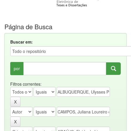
Página de Busca
Buscar em:
por
Filtros correntes: