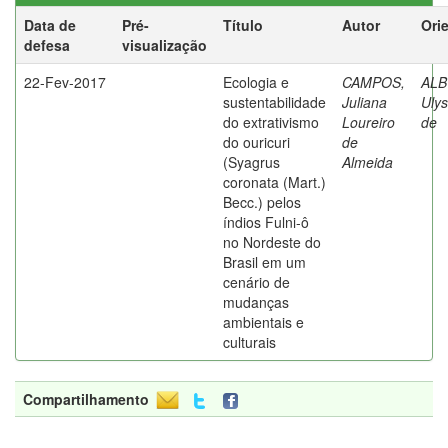
Data de
Pré-
Título
Autor
Ori
defesa
visualização
22-Fev-2017
Ecologia e
CAMPOS,
AL
sustentabilidade
Juliana
Ulys
do extrativismo
Loureiro
de
do ouricuri
de
(Syagrus
Almeida
coronata (Mart.)
Becc.) pelos
índios Fulni-ô
no Nordeste do
Brasil em um
cenário de
mudanças
ambientais e
culturais
Compartilhamento