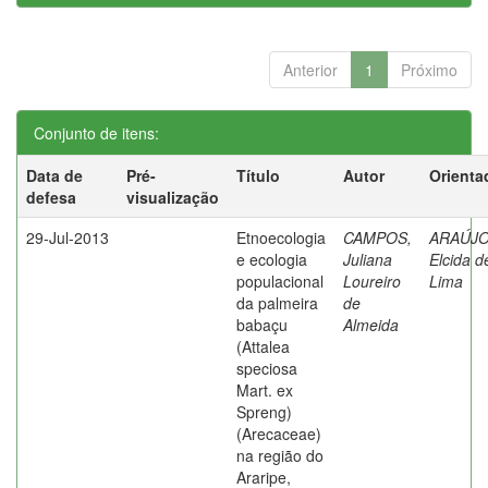
Anterior
1
Próximo
Conjunto de itens:
Data de
Pré-
Título
Autor
Orienta
defesa
visualização
29-Jul-2013
Etnoecologia
CAMPOS,
ARAÚJO
e ecologia
Juliana
Elcida d
populacional
Loureiro
Lima
da palmeira
de
babaçu
Almeida
(Attalea
speciosa
Mart. ex
Spreng)
(Arecaceae)
na região do
Araripe,