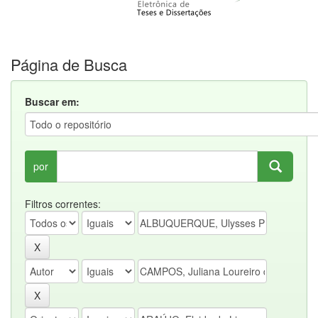
Página de Busca
Buscar em:
por
Filtros correntes: