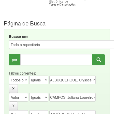
Página de Busca
Buscar em:
por
Filtros correntes: