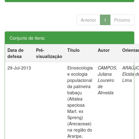
Anterior
1
Próximo
Conjunto de itens:
Data de
Pré-
Título
Autor
Orienta
defesa
visualização
29-Jul-2013
Etnoecologia
CAMPOS,
ARAÚJO
e ecologia
Juliana
Elcida d
populacional
Loureiro
Lima
da palmeira
de
babaçu
Almeida
(Attalea
speciosa
Mart. ex
Spreng)
(Arecaceae)
na região do
Araripe,