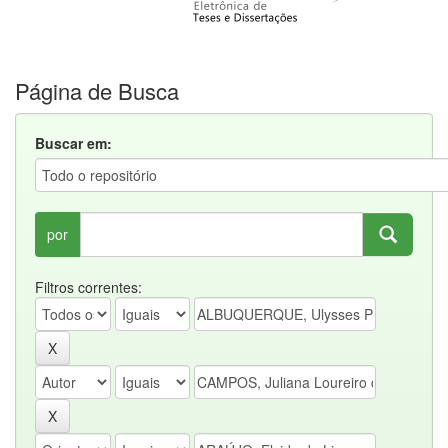
Página de Busca
Buscar em:
por
Filtros correntes: