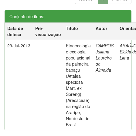
Conjunto de itens:
Data de
Pré-
Título
Autor
Orienta
defesa
visualização
29-Jul-2013
Etnoecologia
CAMPOS,
ARAÚJO
e ecologia
Juliana
Elcida d
populacional
Loureiro
Lima
da palmeira
de
babaçu
Almeida
(Attalea
speciosa
Mart. ex
Spreng)
(Arecaceae)
na região do
Araripe,
Nordeste do
Brasil