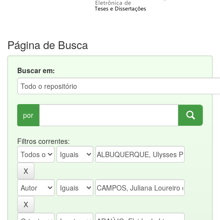
Página de Busca
Buscar em:
por
Filtros correntes: