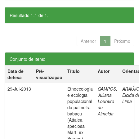
Resultado 1-1 de 1.
Anterior
1
Próximo
Conjunto de itens:
Data de
Pré-
Título
Autor
Orienta
defesa
visualização
29-Jul-2013
Etnoecologia
CAMPOS,
ARAÚJO
e ecologia
Juliana
Elcida d
populacional
Loureiro
Lima
da palmeira
de
babaçu
Almeida
(Attalea
speciosa
Mart. ex
Spreng)