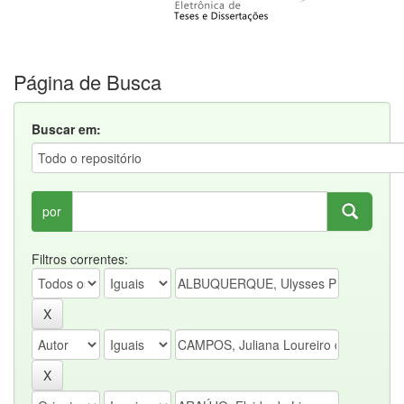
Página de Busca
Buscar em:
por
Filtros correntes: