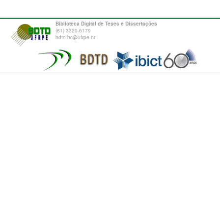
Biblioteca Digital de Teses e Dissertações
(81) 3320-6179
bdtd.bc@ufrpe.br