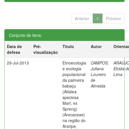
Anterior
1
Próximo
Conjunto de itens:
Data de
Pré-
Título
Autor
Orienta
defesa
visualização
29-Jul-2013
Etnoecologia
CAMPOS,
ARAÚJO
e ecologia
Juliana
Elcida d
populacional
Loureiro
Lima
da palmeira
de
babaçu
Almeida
(Attalea
speciosa
Mart. ex
Spreng)
(Arecaceae)
na região do
Araripe,