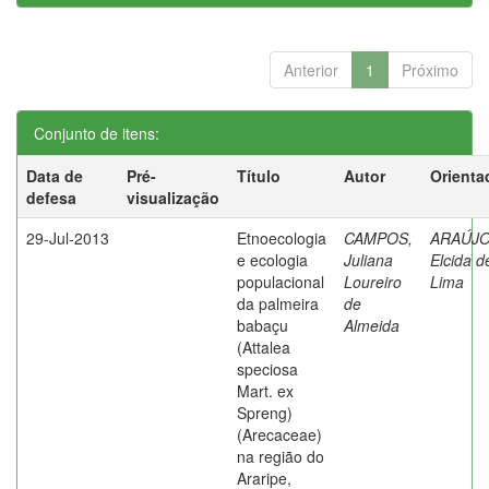
Anterior
1
Próximo
Conjunto de itens:
Data de
Pré-
Título
Autor
Orienta
defesa
visualização
29-Jul-2013
Etnoecologia
CAMPOS,
ARAÚJO
e ecologia
Juliana
Elcida d
populacional
Loureiro
Lima
da palmeira
de
babaçu
Almeida
(Attalea
speciosa
Mart. ex
Spreng)
(Arecaceae)
na região do
Araripe,