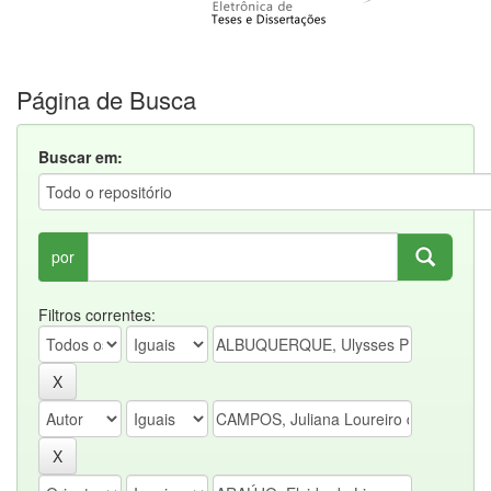
Página de Busca
Buscar em:
por
Filtros correntes: