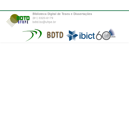
Biblioteca Digital de Teses e Dissertações
(81) 3320-6179
bdtd.bc@ufrpe.br