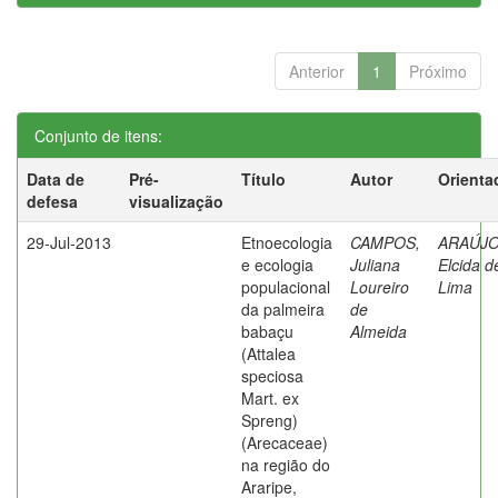
Anterior
1
Próximo
Conjunto de itens:
Data de
Pré-
Título
Autor
Orienta
defesa
visualização
29-Jul-2013
Etnoecologia
CAMPOS,
ARAÚJO
e ecologia
Juliana
Elcida d
populacional
Loureiro
Lima
da palmeira
de
babaçu
Almeida
(Attalea
speciosa
Mart. ex
Spreng)
(Arecaceae)
na região do
Araripe,