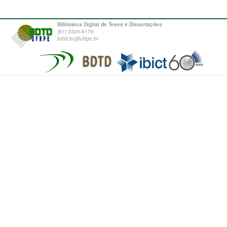
Biblioteca Digital de Teses e Dissertações
(81) 3320-6179
bdtd.bc@ufrpe.br