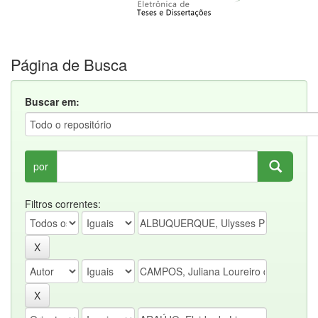
Página de Busca
Buscar em:
por
Filtros correntes: