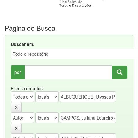
Página de Busca
Buscar em:
por
Filtros correntes: