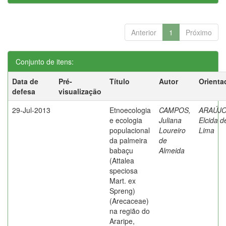
Anterior
1
Próximo
Conjunto de itens:
Data de
Pré-
Título
Autor
Orienta
defesa
visualização
29-Jul-2013
Etnoecologia
CAMPOS,
ARAÚJO
e ecologia
Juliana
Elcida d
populacional
Loureiro
Lima
da palmeira
de
babaçu
Almeida
(Attalea
speciosa
Mart. ex
Spreng)
(Arecaceae)
na região do
Araripe,