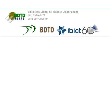
Biblioteca Digital de Teses e Dissertações
(81) 3320-6179
bdtd.bc@ufrpe.br