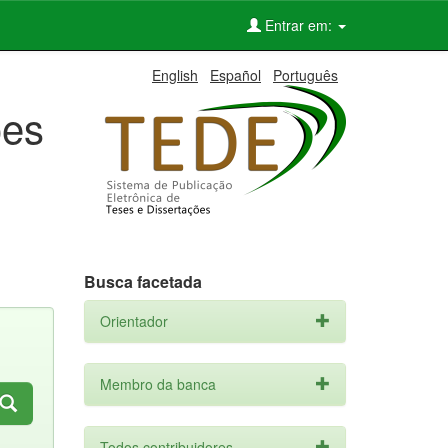
Entrar em:
English
Español
Português
ões
Busca facetada
Orientador
Membro da banca
Todos contribuidores