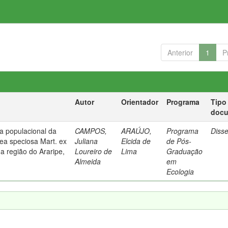
Anterior
1
P
Autor
Orientador
Programa
Tipo
doc
ia populacional da
CAMPOS,
ARAÚJO,
Programa
Diss
lea speciosa Mart. ex
Juliana
Elcida de
de Pós-
a região do Araripe,
Loureiro de
Lima
Graduação
Almeida
em
Ecologia