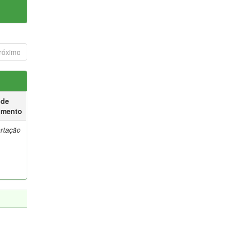
róximo
 de
umento
ertação