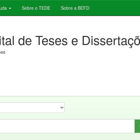
juda
Sobre o TEDE
Sobre a BDTD
ital de Teses e Dissertaç
ões