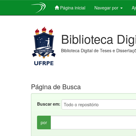
Página inicial
Navegar por
A
Skip
navigation
Biblioteca Dig
Biblioteca Digital de Teses e Dissertaç
Página de Busca
Buscar em:
por