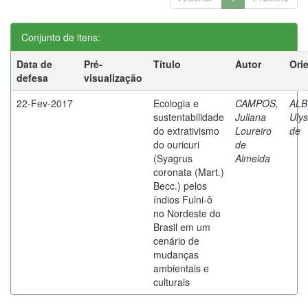
Conjunto de itens:
Data de
Pré-
Título
Autor
Ori
defesa
visualização
22-Fev-2017
Ecologia e
CAMPOS,
AL
sustentabilidade
Juliana
Ulys
do extrativismo
Loureiro
de
do ouricuri
de
(Syagrus
Almeida
coronata (Mart.)
Becc.) pelos
índios Fulni-ô
no Nordeste do
Brasil em um
cenário de
mudanças
ambientais e
culturais