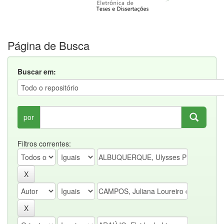
Página de Busca
Buscar em:
por
Filtros correntes: