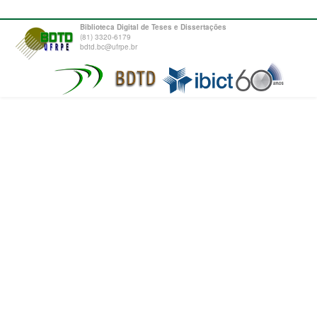
Biblioteca Digital de Teses e Dissertações
(81) 3320-6179
bdtd.bc@ufrpe.br