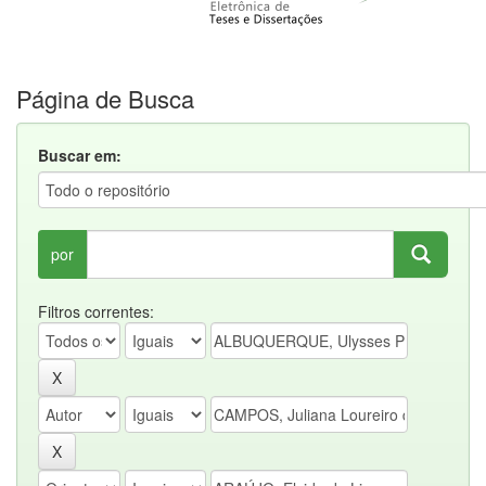
Página de Busca
Buscar em:
por
Filtros correntes: