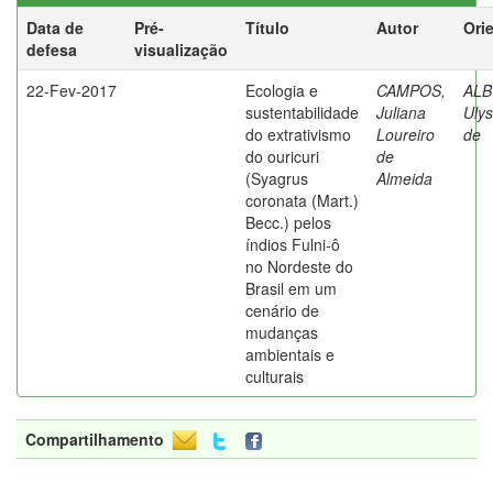
Data de
Pré-
Título
Autor
Ori
defesa
visualização
22-Fev-2017
Ecologia e
CAMPOS,
AL
sustentabilidade
Juliana
Ulys
do extrativismo
Loureiro
de
do ouricuri
de
(Syagrus
Almeida
coronata (Mart.)
Becc.) pelos
índios Fulni-ô
no Nordeste do
Brasil em um
cenário de
mudanças
ambientais e
culturais
Compartilhamento