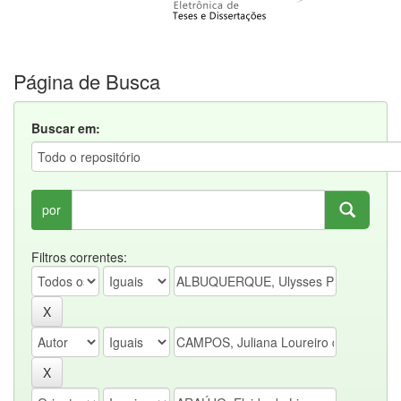
Página de Busca
Buscar em:
por
Filtros correntes: