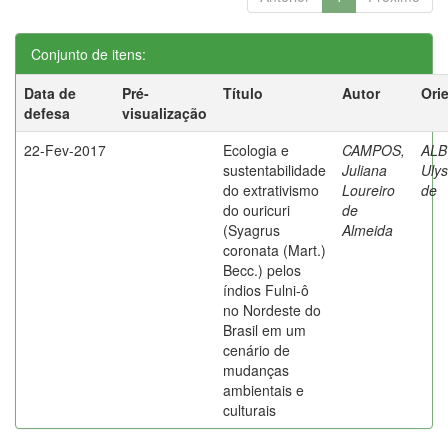
Conjunto de itens:
Data de
Pré-
Título
Autor
Ori
defesa
visualização
22-Fev-2017
Ecologia e
CAMPOS,
AL
sustentabilidade
Juliana
Ulys
do extrativismo
Loureiro
de
do ouricuri
de
(Syagrus
Almeida
coronata (Mart.)
Becc.) pelos
índios Fulni-ô
no Nordeste do
Brasil em um
cenário de
mudanças
ambientais e
culturais