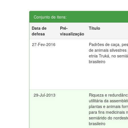
Conjunto de itens:
Data de
Pré-
Título
defesa
visualização
27-Fev-2016
Padrões de caça, pe
de animais silvestres
etnia Truká, no semiá
brasileiro
29-Jul-2013
Riqueza e redundânc
utilitária da assemblé
plantas e animais fo
para fins medicinais 
semiárido do nordest
brasileiro