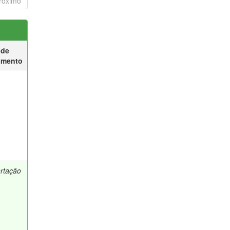
róximo
 de
umento
ertação