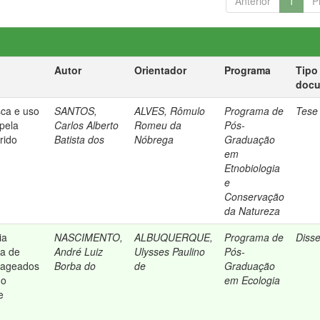
Anterior
1
P
Autor
Orientador
Programa
Tipo
doc
sca e uso
SANTOS,
ALVES, Rômulo
Programa de
Tese
 pela
Carlos Alberto
Romeu da
Pós-
rido
Batista dos
Nóbrega
Graduação
em
Etnobiologia
e
Conservação
da Natureza
ia
NASCIMENTO,
ALBUQUERQUE,
Programa de
Diss
ia de
André Luiz
Ulysses Paulino
Pós-
rrageados
Borba do
de
Graduação
no
em Ecologia
e