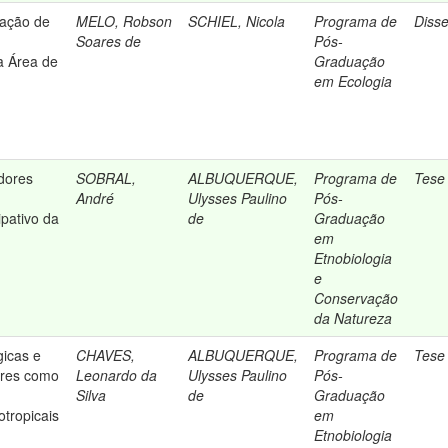
zação de
MELO, Robson
SCHIEL, Nicola
Programa de
Diss
Soares de
Pós-
 Área de
Graduação
em Ecologia
dores
SOBRAL,
ALBUQUERQUE,
Programa de
Tese
André
Ulysses Paulino
Pós-
ipativo da
de
Graduação
em
Etnobiologia
e
Conservação
da Natureza
gicas e
CHAVES,
ALBUQUERQUE,
Programa de
Tese
ores como
Leonardo da
Ulysses Paulino
Pós-
Silva
de
Graduação
tropicais
em
Etnobiologia