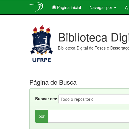
Página inicial
Navegar por
A
Skip
navigation
Biblioteca Dig
Biblioteca Digital de Teses e Dissertaç
Página de Busca
Buscar em:
por