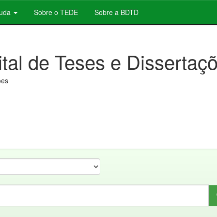
juda
Sobre o TEDE
Sobre a BDTD
ital de Teses e Dissertaç
ões