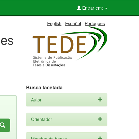
Entrar em:
English
Español
Português
ões
Busca facetada
Autor
Orientador
Membro da banca