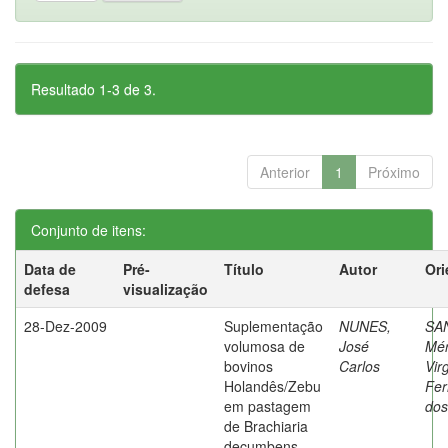
Resultado 1-3 de 3.
Anterior
1
Próximo
Conjunto de itens:
Data de
Pré-
Título
Autor
Ori
defesa
visualização
28-Dez-2009
Suplementação
NUNES,
SA
volumosa de
José
Mér
bovinos
Carlos
Vir
Holandês/Zebu
Fer
em pastagem
dos
de Brachiaria
decumbens