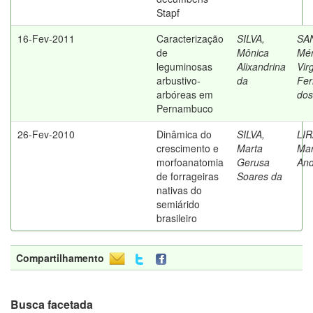
Stapf
16-Fev-2011
Caracterização
SILVA,
SA
de
Mônica
Mér
leguminosas
Alixandrina
Vir
arbustivo-
da
Fer
arbóreas em
dos
Pernambuco
26-Fev-2010
Dinâmica do
SILVA,
LIR
crescimento e
Marta
Mar
morfoanatomia
Gerusa
An
de forrageiras
Soares da
nativas do
semiárido
brasileiro
Compartilhamento
Busca facetada