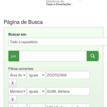
Página de Busca
Buscar em:
por
Filtros correntes: