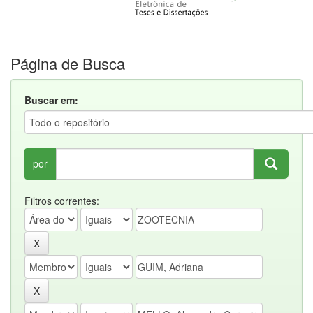
Página de Busca
Buscar em:
por
Filtros correntes: