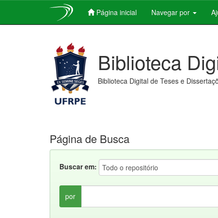
Página inicial
Navegar por
A
Skip
navigation
Biblioteca Dig
Biblioteca Digital de Teses e Dissertaç
Página de Busca
Buscar em:
por