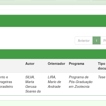
Anterior
1
P
Autor
Orientador
Programa
Tipo
doc
nto e
SILVA,
LIRA,
Programa de
Tese
rageiras
Marta
Mario de
Pós-Graduação
rasileiro
Gerusa
Andrade
em Zootecnia
Soares da