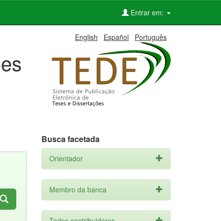
Entrar em:
English
Español
Português
ões
Busca facetada
Orientador
Membro da banca
Todos contribuidores