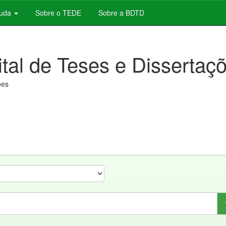
juda
Sobre o TEDE
Sobre a BDTD
ital de Teses e Dissertaç
ões