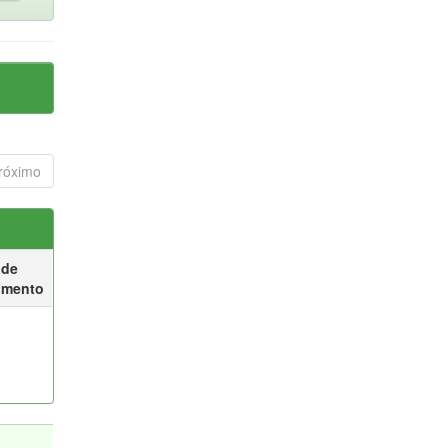
róximo
 de
umento