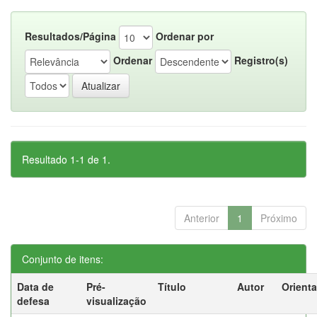
Resultados/Página
Ordenar por
Ordenar
Registro(s)
Resultado 1-1 de 1.
Anterior
1
Próximo
Conjunto de itens:
Data de
Pré-
Título
Autor
Orient
defesa
visualização