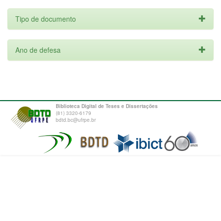
Tipo de documento
Ano de defesa
Biblioteca Digital de Teses e Dissertações
(81) 3320-6179
bdtd.bc@ufrpe.br