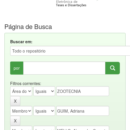
Página de Busca
Buscar em:
por
Filtros correntes: