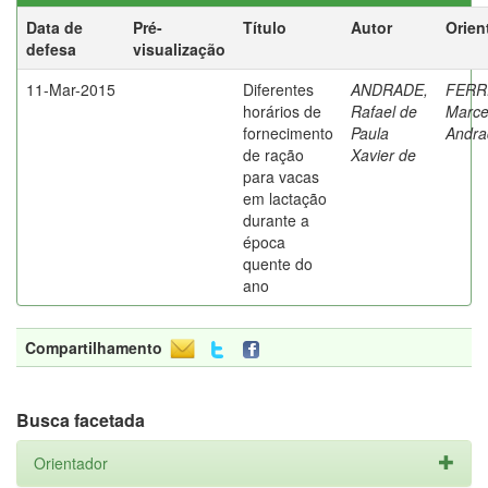
Data de
Pré-
Título
Autor
Orien
defesa
visualização
11-Mar-2015
Diferentes
ANDRADE,
FERR
horários de
Rafael de
Marce
fornecimento
Paula
Andra
de ração
Xavier de
para vacas
em lactação
durante a
época
quente do
ano
Compartilhamento
Busca facetada
Orientador