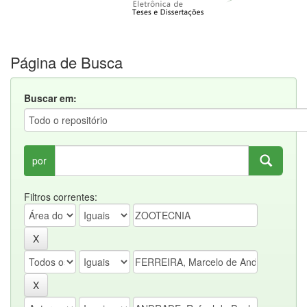
Página de Busca
Buscar em:
por
Filtros correntes: