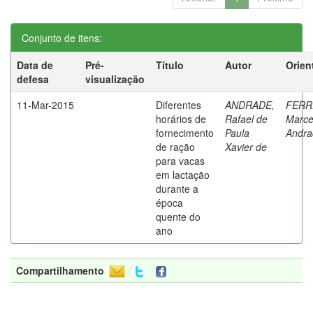
Conjunto de itens:
Data de
Pré-
Título
Autor
Orien
defesa
visualização
11-Mar-2015
Diferentes
ANDRADE,
FERR
horários de
Rafael de
Marce
fornecimento
Paula
Andra
de ração
Xavier de
para vacas
em lactação
durante a
época
quente do
ano
Compartilhamento