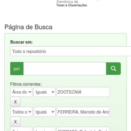
Página de Busca
Buscar em:
por
Filtros correntes: