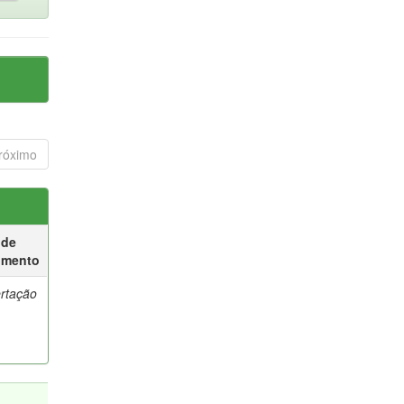
róximo
 de
umento
ertação