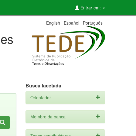
Entrar em:
English
Español
Português
ões
Busca facetada
Orientador
Membro da banca
Todos contribuidores