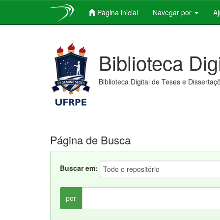
Página inicial
Navegar por
A
Skip
navigation
Biblioteca Dig
Biblioteca Digital de Teses e Dissertaç
Página de Busca
Buscar em:
por