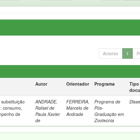
Anterior
1
P
Autor
Orientador
Programa
Tipo
doc
substituição
ANDRADE,
FERREIRA,
Programa de
Diss
n: consumo,
Rafael de
Marcelo de
Pós-
empenho de
Paula Xavier
Andrade
Graduação em
de
Zootecnia