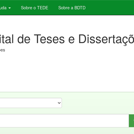
juda
Sobre o TEDE
Sobre a BDTD
ital de Teses e Dissertaç
ões