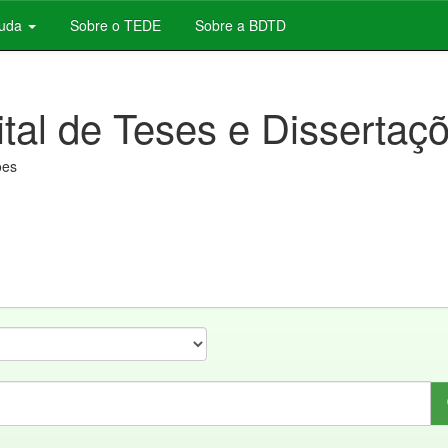
juda
Sobre o TEDE
Sobre a BDTD
ital de Teses e Dissertaç
ões