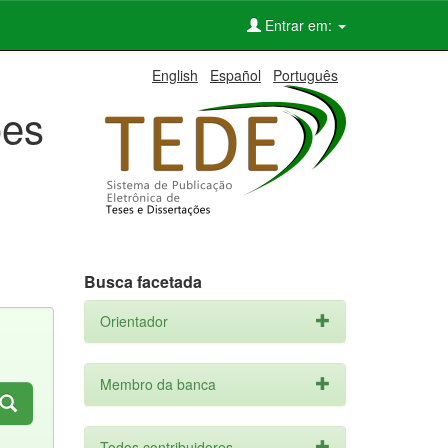
Entrar em:
English
Español
Português
ões
Busca facetada
Orientador
Membro da banca
Todos contribuidores