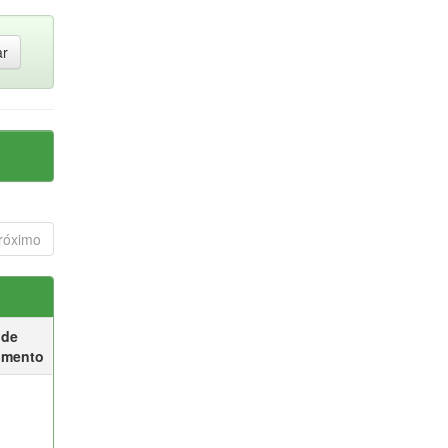
róximo
 de
umento