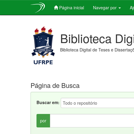
Página inicial
Navegar por
A
Skip
navigation
Biblioteca Dig
Biblioteca Digital de Teses e Dissertaç
Página de Busca
Buscar em:
por