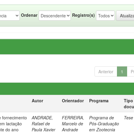
Ordenar
Registro(s)
Anterior
1
P
Autor
Orientador
Programa
Tipo
doc
e fornecimento
ANDRADE,
FERREIRA,
Programa de
Tese
em lactação
Rafael de
Marcelo de
Pós-Graduação
nte do ano
Paula Xavier
Andrade
em Zootecnia