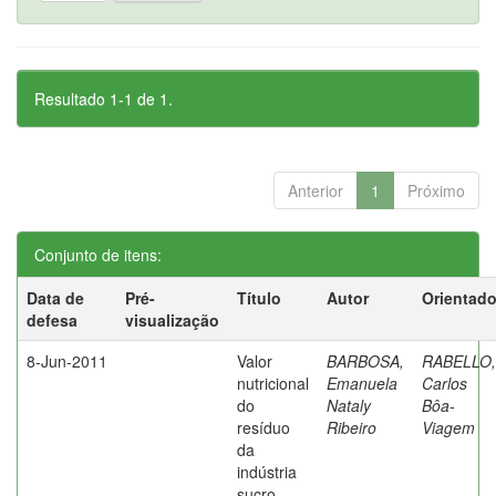
Resultado 1-1 de 1.
Anterior
1
Próximo
Conjunto de itens:
Data de
Pré-
Título
Autor
Orientado
defesa
visualização
8-Jun-2011
Valor
BARBOSA,
RABELLO,
nutricional
Emanuela
Carlos
do
Nataly
Bôa-
resíduo
Ribeiro
Viagem
da
indústria
sucro-