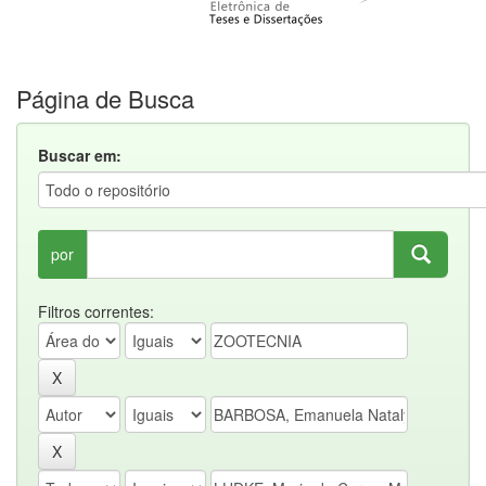
Página de Busca
Buscar em:
por
Filtros correntes: