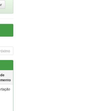
róximo
 de
umento
ertação