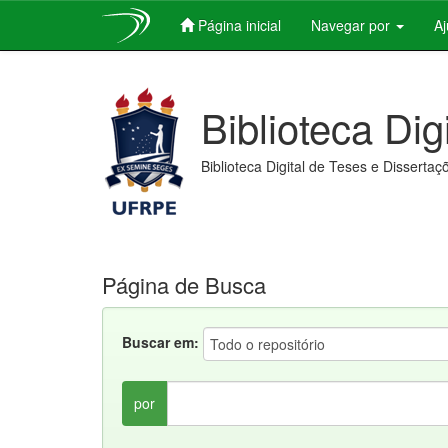
Página inicial
Navegar por
A
Skip
navigation
Biblioteca Dig
Biblioteca Digital de Teses e Dissertaç
Página de Busca
Buscar em:
por