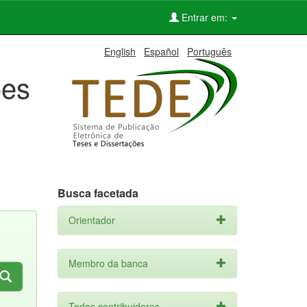
Entrar em:
English
Español
Português
ões
Busca facetada
Orientador
Membro da banca
Todos contribuidores