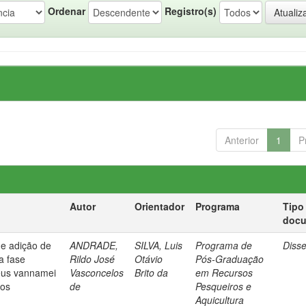
Ordenar
Registro(s)
Anterior
1
P
Autor
Orientador
Programa
Tipo
doc
de adição de
ANDRADE,
SILVA, Luis
Programa de
Diss
na fase
Rildo José
Otávio
Pós-Graduação
eus vannamei
Vasconcelos
Brito da
em Recursos
cos
de
Pesqueiros e
Aquicultura