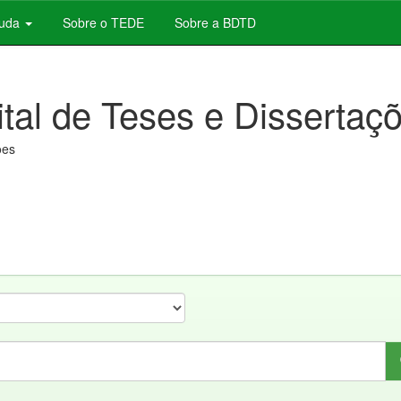
juda
Sobre o TEDE
Sobre a BDTD
ital de Teses e Dissertaç
ões